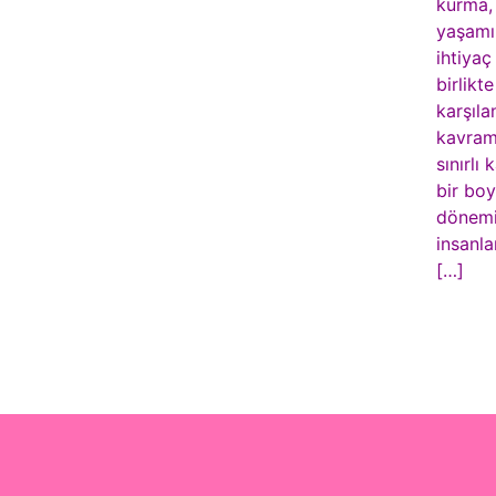
kurma, 
yaşamı
ihtiyaç
birlikt
karşıl
kavraml
sınırlı
bir boy
dönemi
insanla
[…]
© Copyri