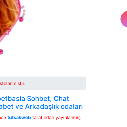
stelenmiştir.
etbasla Sohbet, Chat
bet ve Arkadaşlık odaları
nce
tutsakweb
tarafından yayınlanmış