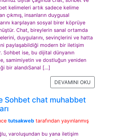
ünümüz dijital çağında chat, sohbet ve
et kelimeleri artık sadece kelime
n çıkmış, insanların duygusal
larını karşılayan sosyal birer köprüye
üştür. Chat, bireylerin sanal ortamda
lerini, duygularını, sevinçlerini ve hatta
ini paylaşabildiği modern bir iletişim
r. Sohbet ise, bu dijital dünyanın
de, samimiyetin ve dostluğun yeniden
ği bir alandıSanal […]
DEVAMINI OKU
e Sohbet chat muhabbet
arı
nce
tutsakweb
tarafından yayınlanmış
lu, varoluşundan bu yana iletişim