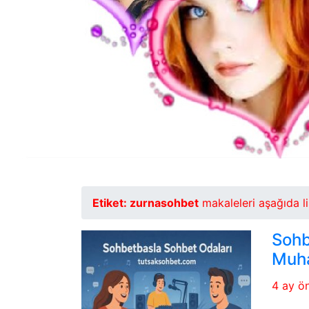
Etiket:
zurnasohbet
makaleleri aşağıda li
Sohb
Muha
4 ay ö