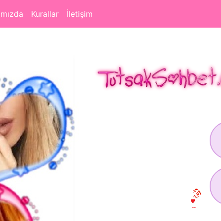
ımızda
Kurallar
İletişim