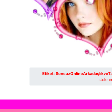
Etiket:
SonsuzOnlineArkadaşlıkveT
listelenm