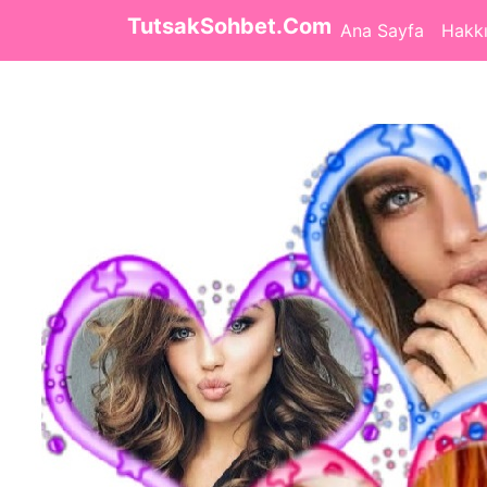
TutsakSohbet.Com
Ana Sayfa
Hakk