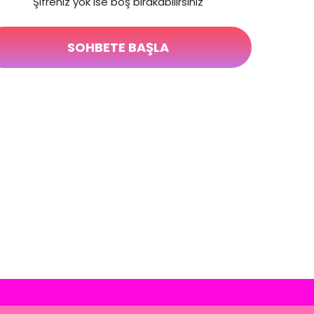
"Şifreniz yok ise boş bırakabilirsiniz"
SOHBETE BAŞLA