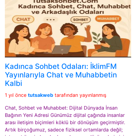
Kadınca Sohbet Odaları: İklimFM
Yayınlarıyla Chat ve Muhabbetin
Kalbi
1 yıl önce
tutsakweb
tarafından yayınlanmış
Chat, Sohbet ve Muhabbet: Dijital Dünyada İnsan
Bağının Yeni Adresi Günümüz dijital çağında insanlar
arası iletişim biçimleri köklü bir dönüşüm geçirmiştir.
Artık birçoğumuz, sadece fiziksel ortamlarda değil;