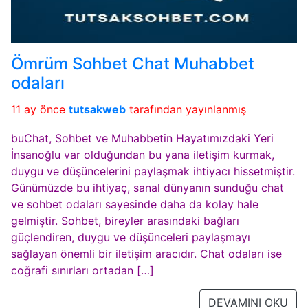
Ömrüm Sohbet Chat Muhabbet
odaları
11 ay önce
tutsakweb
tarafından yayınlanmış
buChat, Sohbet ve Muhabbetin Hayatımızdaki Yeri
İnsanoğlu var olduğundan bu yana iletişim kurmak,
duygu ve düşüncelerini paylaşmak ihtiyacı hissetmiştir.
Günümüzde bu ihtiyaç, sanal dünyanın sunduğu chat
ve sohbet odaları sayesinde daha da kolay hale
gelmiştir. Sohbet, bireyler arasındaki bağları
güçlendiren, duygu ve düşünceleri paylaşmayı
sağlayan önemli bir iletişim aracıdır. Chat odaları ise
coğrafi sınırları ortadan […]
DEVAMINI OKU