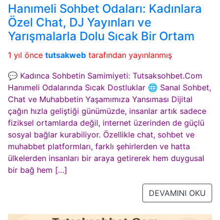
Hanımeli Sohbet Odaları: Kadınlara
Özel Chat, DJ Yayınları ve
Yarışmalarla Dolu Sıcak Bir Ortam
1 yıl önce
tutsakweb
tarafından yayınlanmış
💬 Kadınca Sohbetin Samimiyeti: Tutsaksohbet.Com
Hanımeli Odalarında Sıcak Dostluklar 🌐 Sanal Sohbet,
Chat ve Muhabbetin Yaşamımıza Yansıması Dijital
çağın hızla geliştiği günümüzde, insanlar artık sadece
fiziksel ortamlarda değil, internet üzerinden de güçlü
sosyal bağlar kurabiliyor. Özellikle chat, sohbet ve
muhabbet platformları, farklı şehirlerden ve hatta
ülkelerden insanları bir araya getirerek hem duygusal
bir bağ hem […]
DEVAMINI OKU