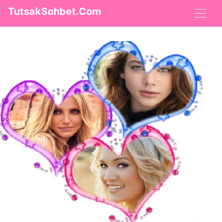
TutsakSohbet.Com