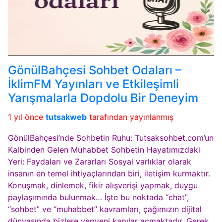
GönülBahçesi Sohbet Odaları –
İklimFM Yayınları ve Etkileşimli
Yarışmalarla Dopdolu Bir Deneyim
1 yıl önce
tutsakweb
tarafından yayınlanmış
GönülBahçesi’nde Sohbetin Ruhu: Tutsaksohbet.com’un
Kalbinden Gelen Muhabbet Sohbetin Hayatımızdaki
Yeri: Faydaları ve Zararları Sosyal varlıklar olarak
insanın en temel ihtiyaçlarından biri, iletişim kurmaktır.
Konuşmak, dinlemek, fikir alışverişi yapmak, duygu
paylaşımında bulunmak… İşte bu noktada “chat”,
“sohbet” ve “muhabbet” kavramları, çağımızın dijital
dünyasında bizlere yepyeni kapılar açmaktadır. Gerek