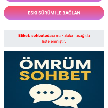
ESKI SÜRÜM ILE BAĞLAN
Etiket:
sohbetodası
makaleleri aşağıda
listelenmiştir.