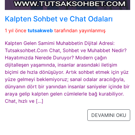
Kalpten Sohbet ve Chat Odaları
1 yıl önce
tutsakweb
tarafından yayınlanmış
Kalpten Gelen Samimi Muhabbetin Dijital Adresi:
Tutsaksohbet.Com Chat, Sohbet ve Muhabbet Nedir?
Hayatımızda Nerede Duruyor? Modern çağın
dijitalleşen yaşamında, insanlar arasındaki iletişim
biçimi de hızla dönüşüyor. Artık sohbet etmek için yüz
yüze gelmeyi beklemiyoruz; sanal odalar aracılığıyla,
dünyanın dört bir yanından insanlar saniyeler içinde bir
araya gelip kalpten gelen cümlelerle bağ kurabiliyor.
Chat, hızlı ve […]
DEVAMINI OKU