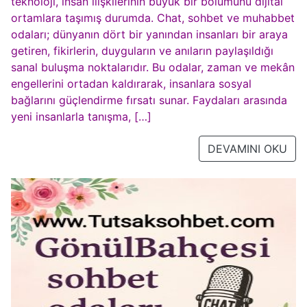
teknoloji, insan ilişkilerinin büyük bir bölümünü dijital
ortamlara taşımış durumda. Chat, sohbet ve muhabbet
odaları; dünyanın dört bir yanından insanları bir araya
getiren, fikirlerin, duyguların ve anıların paylaşıldığı
sanal buluşma noktalarıdır. Bu odalar, zaman ve mekân
engellerini ortadan kaldırarak, insanlara sosyal
bağlarını güçlendirme fırsatı sunar. Faydaları arasında
yeni insanlarla tanışma, […]
DEVAMINI OKU