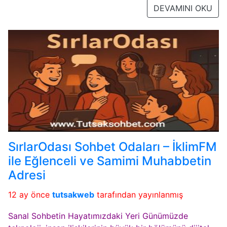
DEVAMINI OKU
SırlarOdası Sohbet Odaları – İklimFM
ile Eğlenceli ve Samimi Muhabbetin
Adresi
12 ay önce
tutsakweb
tarafından yayınlanmış
Sanal Sohbetin Hayatımızdaki Yeri Günümüzde