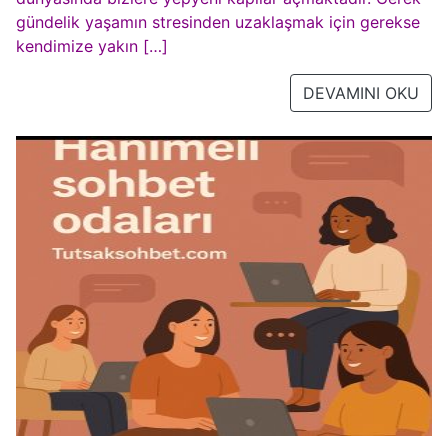
gündelik yaşamın stresinden uzaklaşmak için gerekse
kendimize yakın […]
DEVAMINI OKU