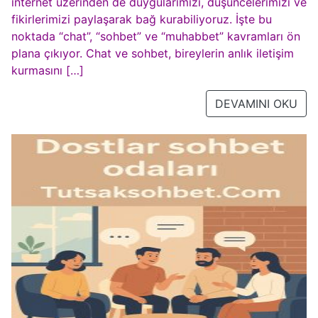
internet üzerinden de duygularımızı, düşüncelerimizi ve
fikirlerimizi paylaşarak bağ kurabiliyoruz. İşte bu
noktada “chat”, “sohbet” ve “muhabbet” kavramları ön
plana çıkıyor. Chat ve sohbet, bireylerin anlık iletişim
kurmasını […]
DEVAMINI OKU