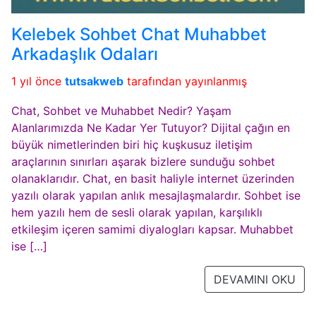
Kelebek Sohbet Chat Muhabbet
Arkadaşlık Odaları
1 yıl önce
tutsakweb
tarafından yayınlanmış
Chat, Sohbet ve Muhabbet Nedir? Yaşam
Alanlarımızda Ne Kadar Yer Tutuyor? Dijital çağın en
büyük nimetlerinden biri hiç kuşkusuz iletişim
araçlarının sınırları aşarak bizlere sunduğu sohbet
olanaklarıdır. Chat, en basit haliyle internet üzerinden
yazılı olarak yapılan anlık mesajlaşmalardır. Sohbet ise
hem yazılı hem de sesli olarak yapılan, karşılıklı
etkileşim içeren samimi diyalogları kapsar. Muhabbet
ise […]
DEVAMINI OKU