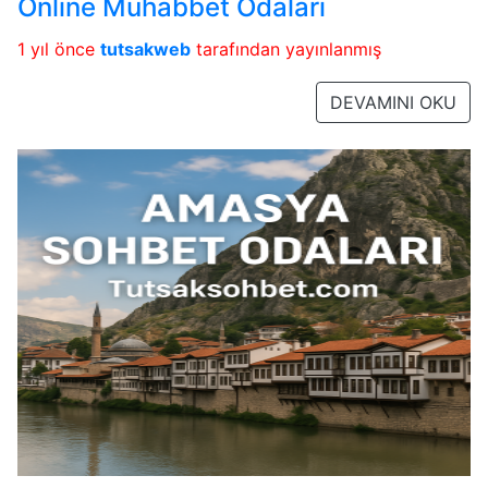
Online Muhabbet Odaları
1 yıl önce
tutsakweb
tarafından yayınlanmış
DEVAMINI OKU