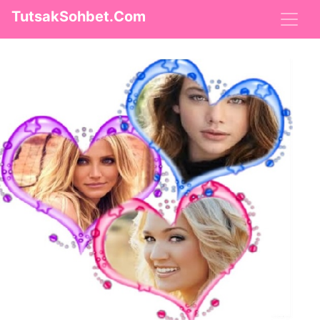
TutsakSohbet.Com