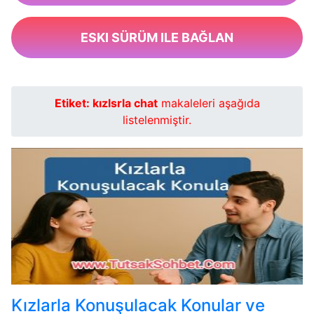
ESKI SÜRÜM ILE BAĞLAN
Etiket:
kızlsrla chat
makaleleri aşağıda
listelenmiştir.
Kızlarla Konuşulacak Konular ve