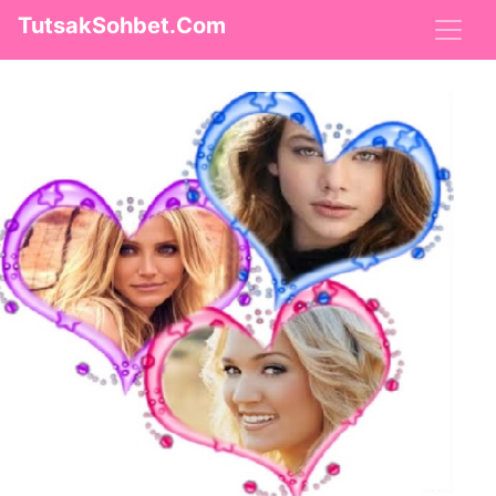
TutsakSohbet.Com