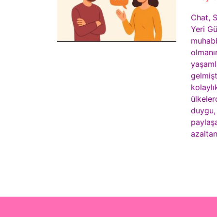
Chat, 
Yeri G
muhabbe
olmanın
yaşamla
gelmişt
kolaylı
ülkeler
duygu,
paylaşa
azalta