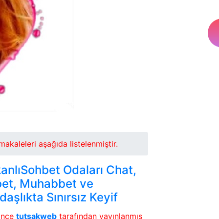
akaleleri aşağıda listelenmiştir.
kanlıSohbet Odaları Chat,
et, Muhabbet ve
daşlıkta Sınırsız Keyif
önce
tutsakweb
tarafından yayınlanmış