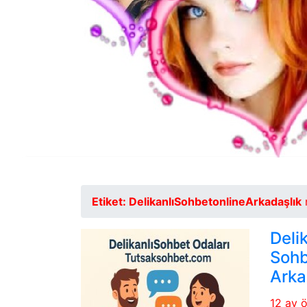
Etiket:
DelikanlıSohbetonlineArkadaşlık
m
Deli
Sohb
Arka
12 ay 