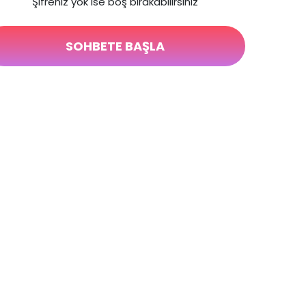
"Şifreniz yok ise boş bırakabilirsiniz"
SOHBETE BAŞLA