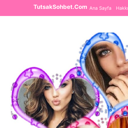
TutsakSohbet.Com
Ana Sayfa
Hakk