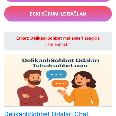
ESKI SÜRÜM ILE BAĞLAN
Etiket:
DelikanlıSohbet
makaleleri aşağıda
listelenmiştir.
DelikanlıSohbet Odaları Chat,