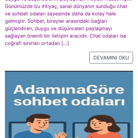
Günümüzde bu ihtiyaç, sanal dünyanın sunduğu chat
ve sohbet odaları sayesinde daha da kolay hale
gelmiştir. Sohbet, bireyler arasındaki bağları
güçlendiren, duygu ve düşünceleri paylaşmayı
sağlayan önemli bir iletişim aracıdır. Chat odaları ise
coğrafi sınırları ortadan […]
DEVAMINI OKU