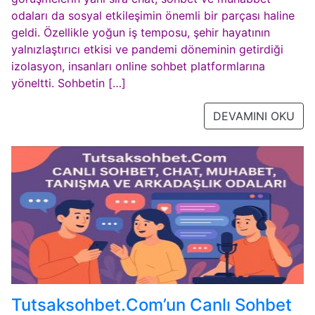
odaları da sosyal etkileşimin önemli bir parçası haline
geldi. Özellikle yoğun iş temposu, şehir hayatının
yalnızlaştırıcı etkisi ve pandemi döneminin getirdiği
izolasyon, insanları online sohbet platformlarına
yöneltti. Sohbetin […]
DEVAMINI OKU
Tutsaksohbet.Com’un Canlı Sohbet