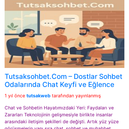
Tutsaksohbet.Com – Dostlar Sohbet
Odalarında Chat Keyfi ve Eğlence
1 yıl önce
tutsakweb
tarafından yayınlanmış
Chat ve Sohbetin Hayatımızdaki Yeri: Faydaları ve
Zararları Teknolojinin gelişmesiyle birlikte insanlar
arasındaki iletişim şekilleri de değişti. Artık yüz yüze
görüşmelerin yanı sıra chat, sohbet ve muhabbet