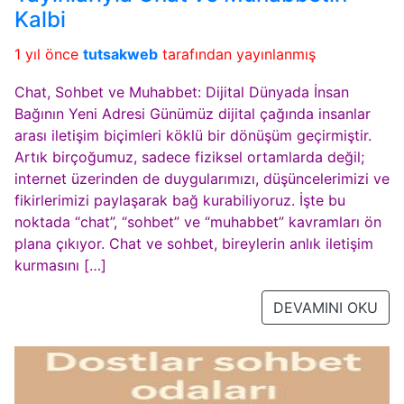
Kalbi
1 yıl önce
tutsakweb
tarafından yayınlanmış
Chat, Sohbet ve Muhabbet: Dijital Dünyada İnsan
Bağının Yeni Adresi Günümüz dijital çağında insanlar
arası iletişim biçimleri köklü bir dönüşüm geçirmiştir.
Artık birçoğumuz, sadece fiziksel ortamlarda değil;
internet üzerinden de duygularımızı, düşüncelerimizi ve
fikirlerimizi paylaşarak bağ kurabiliyoruz. İşte bu
noktada “chat”, “sohbet” ve “muhabbet” kavramları ön
plana çıkıyor. Chat ve sohbet, bireylerin anlık iletişim
kurmasını […]
DEVAMINI OKU