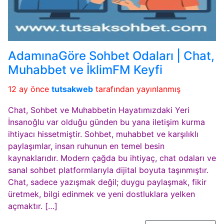
AdamınaGöre Sohbet Odaları | Chat,
Muhabbet ve İklimFM Keyfi
12 ay önce
tutsakweb
tarafından yayınlanmış
Chat, Sohbet ve Muhabbetin Hayatımızdaki Yeri
İnsanoğlu var olduğu günden bu yana iletişim kurma
ihtiyacı hissetmiştir. Sohbet, muhabbet ve karşılıklı
paylaşımlar, insan ruhunun en temel besin
kaynaklarıdır. Modern çağda bu ihtiyaç, chat odaları ve
sanal sohbet platformlarıyla dijital boyuta taşınmıştır.
Chat, sadece yazışmak değil; duygu paylaşmak, fikir
üretmek, bilgi edinmek ve yeni dostluklara yelken
açmaktır. […]