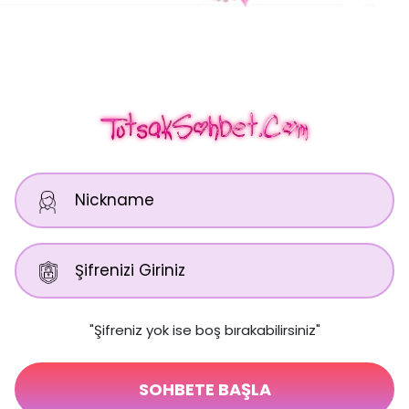
"Şifreniz yok ise boş bırakabilirsiniz"
SOHBETE BAŞLA