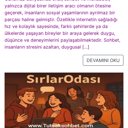
yalnızca dijital birer iletişim aracı olmanın ötesine
geçerek, insanların sosyal yaşamlarının ayrılmaz bir
parçası haline gelmiştir. Özellikle internetin sağladığı
hız ve kolaylık sayesinde, farklı şehirlerde ya da
ülkelerde yaşayan bireyler bir araya gelerek duygu,
düşünce ve deneyimlerini paylaşabilmektedir. Sohbet,
insanların stresini azaltan, duygusal […]
DEVAMINI OKU