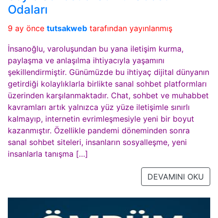
Odaları
9 ay önce
tutsakweb
tarafından yayınlanmış
İnsanoğlu, varoluşundan bu yana iletişim kurma,
paylaşma ve anlaşılma ihtiyacıyla yaşamını
şekillendirmiştir. Günümüzde bu ihtiyaç dijital dünyanın
getirdiği kolaylıklarla birlikte sanal sohbet platformları
üzerinden karşılanmaktadır. Chat, sohbet ve muhabbet
kavramları artık yalnızca yüz yüze iletişimle sınırlı
kalmayıp, internetin evrimleşmesiyle yeni bir boyut
kazanmıştır. Özellikle pandemi döneminden sonra
sanal sohbet siteleri, insanların sosyalleşme, yeni
insanlarla tanışma […]
DEVAMINI OKU