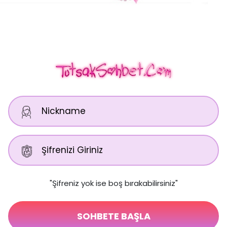
"Şifreniz yok ise boş bırakabilirsiniz"
SOHBETE BAŞLA