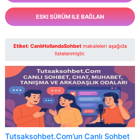
ESKI SÜRÜM ILE BAĞLAN
Etiket:
CanlıHollandaSohbet
makaleleri aşağıda
listelenmiştir.
Tutsaksohbet.Com’un Canlı Sohbet