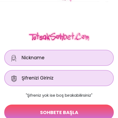
"Şifreniz yok ise boş bırakabilirsiniz"
SOHBETE BAŞLA