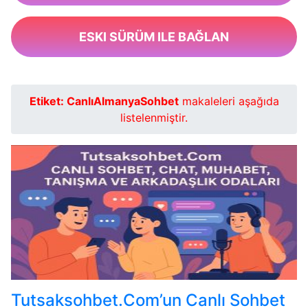
ESKI SÜRÜM ILE BAĞLAN
Etiket:
CanlıAlmanyaSohbet
makaleleri aşağıda
listelenmiştir.
Tutsaksohbet.Com’un Canlı Sohbet