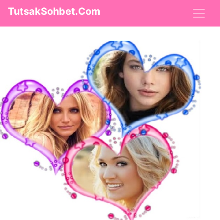
TutsakSohbet.Com