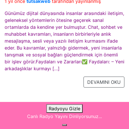
1 yıl önce
tutsakweb
tarafından yayınlanmış
Günümüz dijital dünyasında insanlar arasındaki iletişim,
geleneksel yöntemlerin ötesine geçerek sanal
ortamlarda da kendine yer bulmuştur. Chat, sohbet ve
muhabbet kavramları, insanların birbirleriyle anlık
mesajlaşma, sesli veya yazılı iletişim kurmasını ifade
eder. Bu kavramlar, yalnızlığı gidermek, yeni insanlarla
tanışmak ve sosyal bağları güçlendirmek için önemli
bir işlev görür.Faydaları ve Zararları✅ Faydaları: – Yeni
arkadaşlıklar kurmayı […]
DEVAMINI OKU
Radyoyu Gizle
Canlı Radyo Yayını Dinliyorsunuz...
© Copyright 2021 Sohbettema.Com -