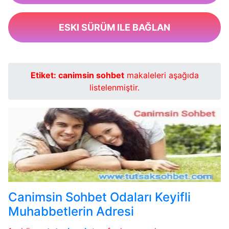
ESKI SÜRÜM ILE BAĞLAN
Etiket:
canimsin sohbet
makaleleri aşağıda
listelenmiştir.
Canimsin Sohbet Odaları Keyifli
Muhabbetlerin Adresi