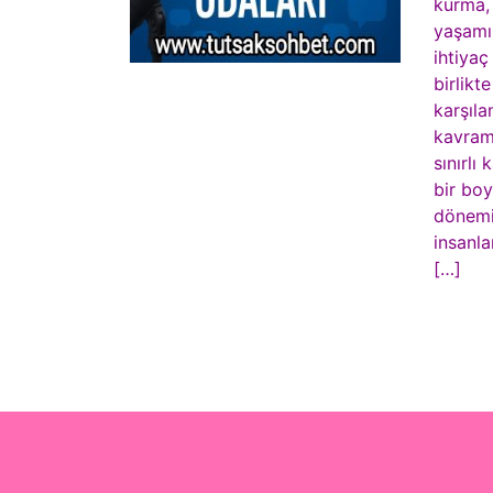
kurma, 
yaşamı
ihtiyaç
birlikt
karşıl
kavraml
sınırlı
bir boy
dönemi
insanla
[…]
© Copyri