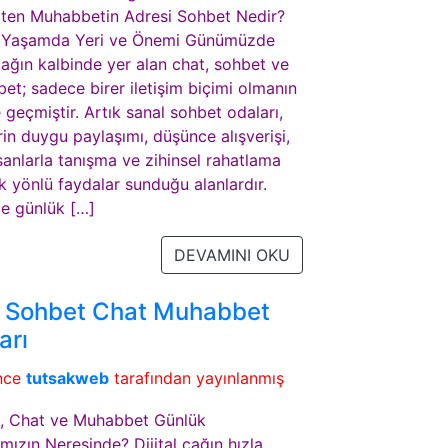
lpten Muhabbetin Adresi Sohbet Nedir?
 Yaşamda Yeri ve Önemi Günümüzde
 çağın kalbinde yer alan chat, sohbet ve
t; sadece birer iletişim biçimi olmanın
 geçmiştir. Artık sanal sohbet odaları,
rin duygu paylaşımı, düşünce alışverişi,
sanlarla tanışma ve zihinsel rahatlama
k yönlü faydalar sunduğu alanlardır.
le günlük […]
DEVAMINI OKU
 Sohbet Chat Muhabbet
arı
nce
tutsakweb
tarafından yayınlanmış
, Chat ve Muhabbet Günlük
ızın Neresinde? Dijital çağın hızla