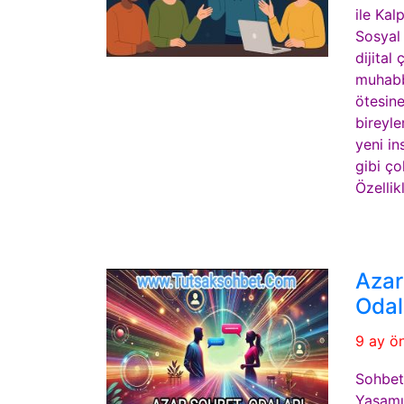
ile Ka
Sosyal
dijital
muhabbe
ötesine
bireyle
yeni in
gibi ço
Özellik
Azar
Odal
9 ay ö
Sohbet
Yaşamım