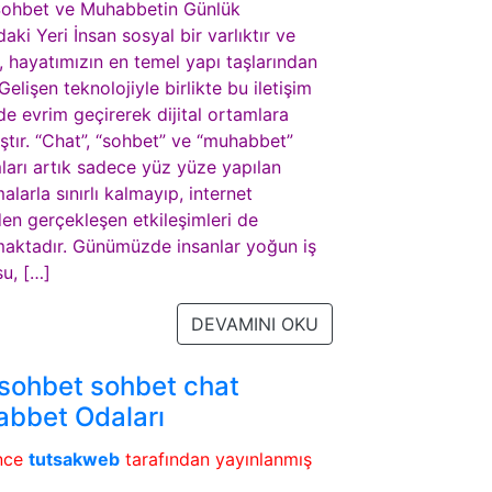
Sohbet ve Muhabbetin Günlük
ki Yeri İnsan sosyal bir varlıktır ve
m, hayatımızın en temel yapı taşlarından
. Gelişen teknolojiyle birlikte bu iletişim
de evrim geçirerek dijital ortamlara
ştır. “Chat”, “sohbet” ve “muhabbet”
ları artık sadece yüz yüze yapılan
larla sınırlı kalmayıp, internet
en gerçekleşen etkileşimleri de
aktadır. Günümüzde insanlar yoğun iş
u, […]
DEVAMINI OKU
sohbet sohbet chat
bbet Odaları
nce
tutsakweb
tarafından yayınlanmış