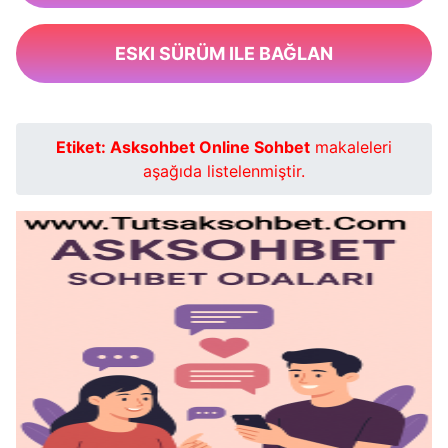
ESKI SÜRÜM ILE BAĞLAN
Etiket:
Asksohbet Online Sohbet
makaleleri
aşağıda listelenmiştir.