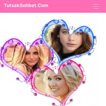
TutsakSohbet.Com