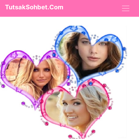
TutsakSohbet.Com