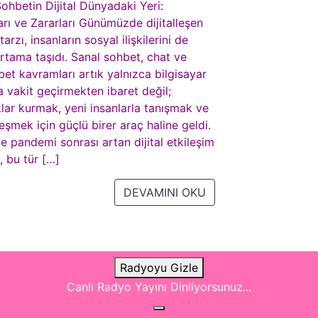
ohbetin Dijital Dünyadaki Yeri:
rı ve Zararları Günümüzde dijitalleşen
arzı, insanların sosyal ilişkilerini de
rtama taşıdı. Sanal sohbet, chat ve
t kavramları artık yalnızca bilgisayar
 vakit geçirmekten ibaret değil;
lar kurmak, yeni insanlarla tanışmak ve
eşmek için güçlü birer araç haline geldi.
le pandemi sonrası artan dijital etkileşim
ı, bu tür […]
DEVAMINI OKU
Radyoyu Gizle
Canlı Radyo Yayını Dinliyorsunuz...
ght 2021 Sohbettema.Com - HizliShell.Com