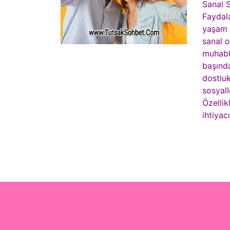
Sanal S
Faydala
yaşam t
sanal o
muhabbe
başında
dostluk
sosyall
Özellik
ihtiyac
© Copyri