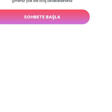
"Şifreniz yok ise boş bırakabilirsiniz"
SOHBETE BAŞLA