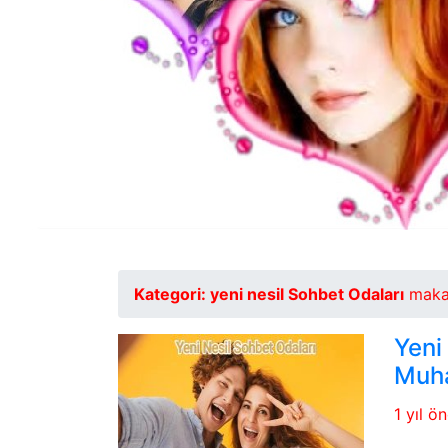
Kategori:
yeni nesil Sohbet Odaları
makale
Yeni
Muha
1 yıl ö