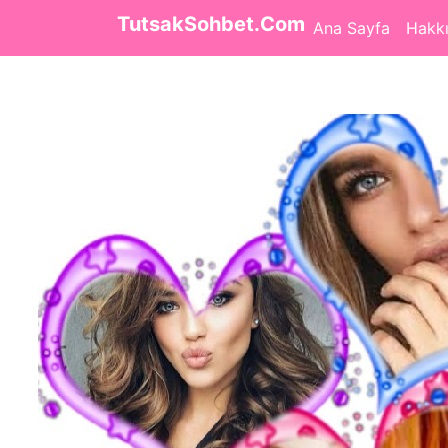
TutsakSohbet.Com
Ana Sayfa
Hakk