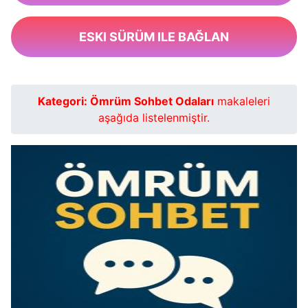
ESKI SÜRÜM ILE BAĞLAN
Kategori:
Ömrüm Sohbet Odaları
makaleleri
aşağıda listelenmiştir.