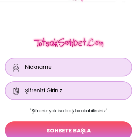
"Şifreniz yok ise boş bırakabilirsiniz"
SOHBETE BAŞLA